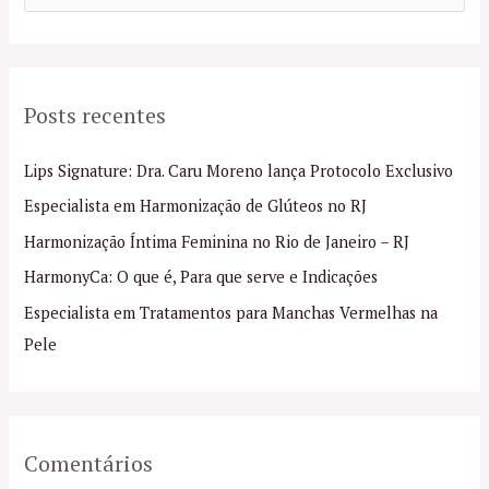
e
s
q
Posts recentes
u
i
Lips Signature: Dra. Caru Moreno lança Protocolo Exclusivo
s
Especialista em Harmonização de Glúteos no RJ
a
Harmonização Íntima Feminina no Rio de Janeiro – RJ
r
p
HarmonyCa: O que é, Para que serve e Indicações
o
Especialista em Tratamentos para Manchas Vermelhas na
r
Pele
:
Comentários