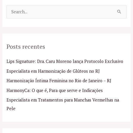
P
e
s
q
Posts recentes
u
i
Lips Signature: Dra. Caru Moreno lança Protocolo Exclusivo
s
Especialista em Harmonização de Glúteos no RJ
a
Harmonização Íntima Feminina no Rio de Janeiro – RJ
r
p
HarmonyCa: O que é, Para que serve e Indicações
o
Especialista em Tratamentos para Manchas Vermelhas na
r
Pele
: