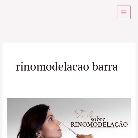
Ir
para
o
conteúdo
rinomodelacao barra
Rinomodelação
no
RJ