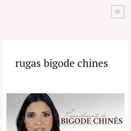
Ir
para
o
conteúdo
rugas bigode chines
Preenchimento
do
Bigode
Chinês
no