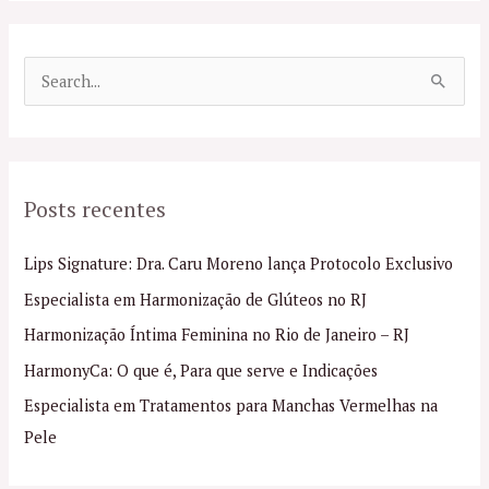
P
e
s
q
Posts recentes
u
i
Lips Signature: Dra. Caru Moreno lança Protocolo Exclusivo
s
Especialista em Harmonização de Glúteos no RJ
a
Harmonização Íntima Feminina no Rio de Janeiro – RJ
r
p
HarmonyCa: O que é, Para que serve e Indicações
o
Especialista em Tratamentos para Manchas Vermelhas na
r
Pele
: