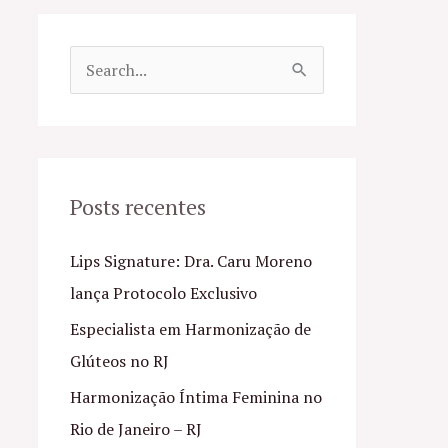
P
e
s
q
u
Posts recentes
i
Lips Signature: Dra. Caru Moreno
s
lança Protocolo Exclusivo
a
Especialista em Harmonização de
r
Glúteos no RJ
p
o
Harmonização Íntima Feminina no
r
Rio de Janeiro – RJ