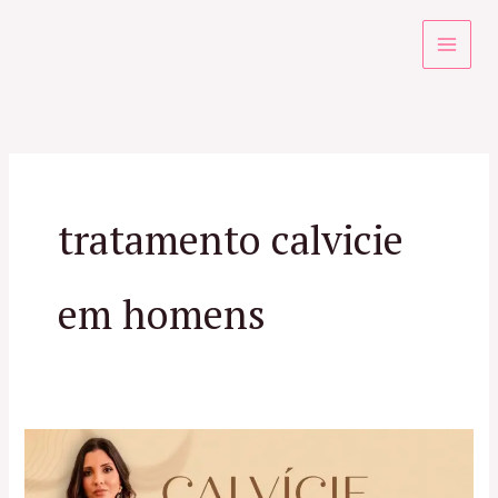
Ir
para
o
conteúdo
tratamento calvicie
em homens
Calvície
Masculina: