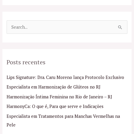
P
e
s
q
Posts recentes
u
i
Lips Signature: Dra. Caru Moreno lança Protocolo Exclusivo
s
Especialista em Harmonização de Glúteos no RJ
a
Harmonização Íntima Feminina no Rio de Janeiro – RJ
r
p
HarmonyCa: O que é, Para que serve e Indicações
o
Especialista em Tratamentos para Manchas Vermelhas na
r
Pele
: