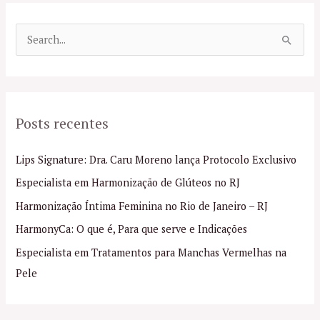
P
e
s
q
Posts recentes
u
i
Lips Signature: Dra. Caru Moreno lança Protocolo Exclusivo
s
Especialista em Harmonização de Glúteos no RJ
a
Harmonização Íntima Feminina no Rio de Janeiro – RJ
r
p
HarmonyCa: O que é, Para que serve e Indicações
o
Especialista em Tratamentos para Manchas Vermelhas na
r
Pele
: