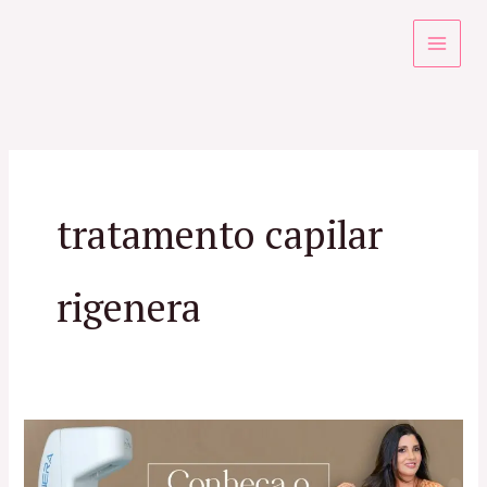
Ir
para
o
conteúdo
tratamento capilar
rigenera
Rigenera
Tratamento