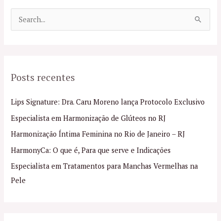
P
e
s
q
Posts recentes
u
i
Lips Signature: Dra. Caru Moreno lança Protocolo Exclusivo
s
Especialista em Harmonização de Glúteos no RJ
a
Harmonização Íntima Feminina no Rio de Janeiro – RJ
r
p
HarmonyCa: O que é, Para que serve e Indicações
o
Especialista em Tratamentos para Manchas Vermelhas na
r
Pele
: