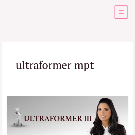
Ir
para
o
conteúdo
ultraformer mpt
Ultraformer
RJ