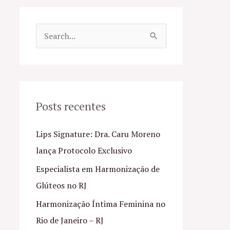
P
e
s
q
u
Posts recentes
i
Lips Signature: Dra. Caru Moreno
s
lança Protocolo Exclusivo
a
Especialista em Harmonização de
r
Glúteos no RJ
p
o
Harmonização Íntima Feminina no
r
Rio de Janeiro – RJ