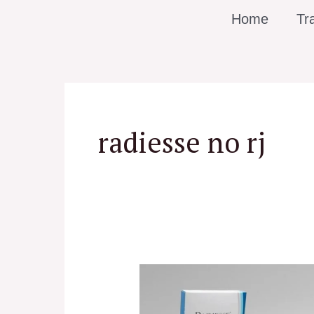
Ir
Home
Tr
para
o
conteúdo
radiesse no rj
Radiesse
RJ