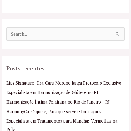
P
e
s
q
Posts recentes
u
i
Lips Signature: Dra. Caru Moreno lança Protocolo Exclusivo
s
Especialista em Harmonização de Glúteos no RJ
a
Harmonização Íntima Feminina no Rio de Janeiro – RJ
r
p
HarmonyCa: O que é, Para que serve e Indicações
o
Especialista em Tratamentos para Manchas Vermelhas na
r
Pele