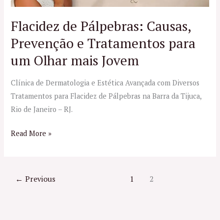
e
Tratamentos
Flacidez de Pálpebras: Causas,
para
Prevenção e Tratamentos para
um
um Olhar mais Jovem
Olhar
mais
Clínica de Dermatologia e Estética Avançada com Diversos
Jovem
Tratamentos para Flacidez de Pálpebras na Barra da Tijuca,
Rio de Janeiro – RJ.
Read More »
←
Previous
1
2