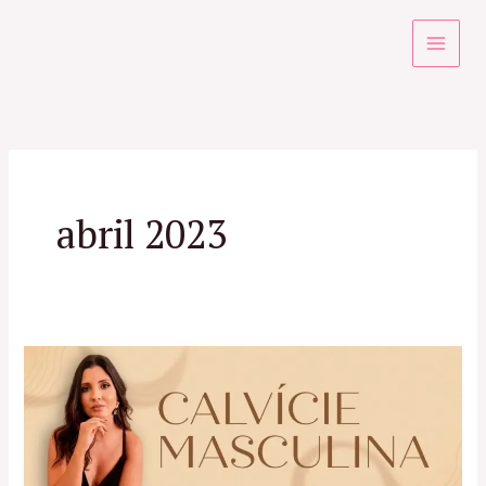
Ir
para
o
conteúdo
abril 2023
Calvície
Masculina:
Conheça
os
Tratamentos